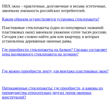
ПВХ окна – практичные, долговечные и весьма эстетичные,
завоевали лояльность российских потребителей.
Каким образом осуществляется установка стеклопакета?
Пластиковые стеклопакеты (одно из популярных названий
пластиковых окон) завоевали уважение сотен тысяч россиян.
Сегодня уже сложно найти дом или квартиру, в которых
установлены деревянные оконные рамы.
Где приобрести стеклопакеты на балкон? Сколько составляет
цена раздвижного стеклопакета на лоджию?
Где можно приобрести ленту для монтажа пластиковых окон?
Пятикамерные стеклопакеты: где приобрести, и каковы их
преимущества относительно других типов оконных
конструкций?