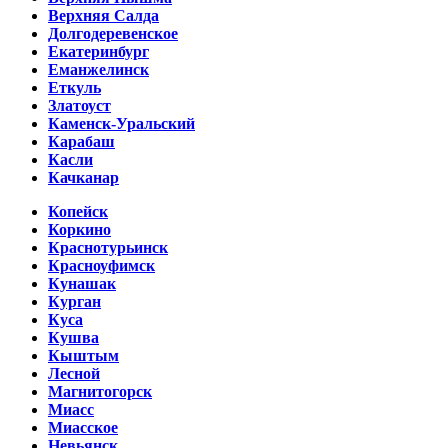
Верхняя Салда
Долгодеревенское
Екатеринбург
Еманжелинск
Еткуль
Златоуст
Каменск-Уральский
Карабаш
Касли
Качканар
Копейск
Коркино
Краснотурьинск
Красноуфимск
Кунашак
Курган
Куса
Кушва
Кыштым
Лесной
Магнитогорск
Миасс
Миасское
Невьянск