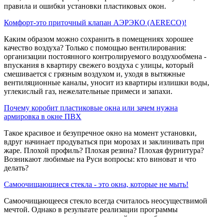
правила и ошибки установки пластиковых окон.
Комфорт-это приточный клапан АЭРЭКО (AERECO)!
Каким образом можно сохранить в помещениях хорошее
качество воздуха? Только с помощью вентилирования:
организации постоянного контролируемого воздухообмена -
впускания в квартиру свежего воздуха с улицы, который
смешивается с грязным воздухом и, уходя в вытяжные
вентиляционные каналы, уносит из квартиры излишки воды,
углекислый газ, нежелательные примеси и запахи.
Почему коробит пластиковые окна или зачем нужна
армировка в окне ПВХ
Такое красивое и безупречное окно на момент установки,
вдруг начинает продуваться при морозах и заклинивать при
жаре. Плохой профиль? Плохая резина? Плохая фурнитура?
Возникают любимые на Руси вопросы: кто виноват и что
делать?
Самоочищающиеся стекла - это окна, которые не мыть!
Самоочищающееся стекло всегда считалось неосуществимой
мечтой. Однако в результате реализации программы