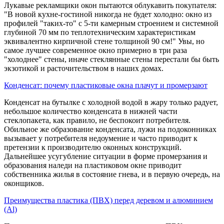
Лукавые рекламщики окон пытаются облукавить покупателя:
"В новой кухне-гостиной никогда не будет холодно: окно из
профилей "таких-то" с 5-ти камерным строением и системной
глубиной 70 мм по теплотехническим характеристикам
эквивалентно кирпичной стене толщиной 90 см!" Увы, но
самое лучшее современное окно примерно в три раза
"холоднее" стены, иначе стеклянные стены перестали бы быть
экзотикой и расточительством в наших домах.
Конденсат: почему пластиковые окна плачут и промерзают
Конденсат на бутылке с холодной водой в жару только радует,
небольшое количество конденсата в нижней части
стеклопакета, как правило, не беспокоит потребителя.
Обильное же образование конденсата, лужи на подоконниках
вызывает у потребителя недоумение и часто приводит к
претензии к производителю оконных конструкций.
Дальнейшее усугубление ситуации в форме промерзания и
образования наледи на пластиковом окне приводит
собственника жилья в состояние гнева, и в первую очередь, на
оконщиков.
Преимущества пластика (ПВХ) перед деревом и алюминием
(Al)