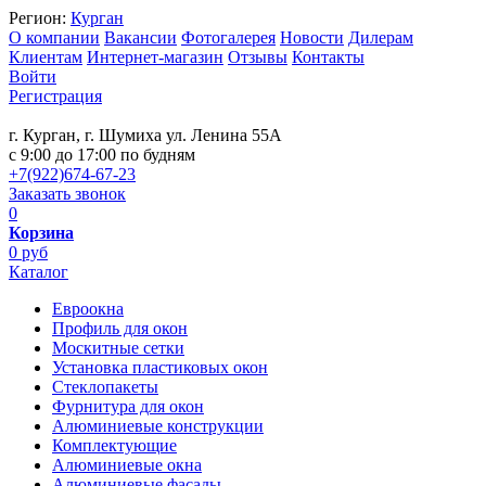
Регион:
Курган
О компании
Вакансии
Фотогалерея
Новости
Дилерам
Клиентам
Интернет-магазин
Отзывы
Контакты
Войти
Регистрация
г. Курган, г. Шумиха ул. Ленина 55А
c 9:00 до 17:00 по будням
+7(922)674-67-23
Заказать звонок
0
Корзина
0 руб
Каталог
Евроокна
Профиль для окон
Москитные сетки
Установка пластиковых окон
Стеклопакеты
Фурнитура для окон
Алюминиевые конструкции
Комплектующие
Алюминиевые окна
Алюминиевые фасады