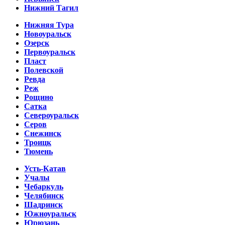
Нижний Тагил
Нижняя Тура
Новоуральск
Озерск
Первоуральск
Пласт
Полевской
Ревда
Реж
Рощино
Сатка
Североуральск
Серов
Снежинск
Троицк
Тюмень
Усть-Катав
Учалы
Чебаркуль
Челябинск
Шадринск
Южноуральск
Юрюзань