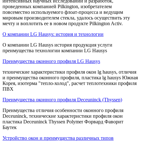
интенсивных научных исследований и разработок,
проведенных компанией Pilkington, изобретателем
повсеместно используемого флоат-процесса и ведущим
мировым производителем стекла, удалось осуществить эту
мечту и воплотить ее в новом продукте Pilkington Activ.
О компании LG Наusys: история и технологии
О компании LG Наusys история продукция услуги
преимущества технологии компании LG Наusys
Преимущества оконного профиля LG Hausys
технические характеристики профиля окон lg hausys, отличия
и преимущества оконного профиля, пластика lg hausys Южная
Корея, изотерма "тепло-холод", расчет теплотехники профиля
ПВХ
Преимущества оконного профиля Deceuninck (Thyssen)
Преимущества отличия особенности оконного профиля
Deceuninck, технические характеристики профиля окон
пластика Deceuninck Thyssen Polymer Форвард Фаворит
Баутек
Устройство окон и преимущества различных типов