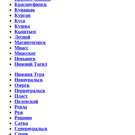
Красноуфимск
Кунашак
Курган
Куса
Кушва
Кыштым
Лесной
Магнитогорск
Миасс
Миасское
Невьянск
Нижний Тагил
Нижняя Тура
Новоуральск
Озерск
Первоуральск
Пласт
Полевской
Ревда
Реж
Рощино
Сатка
Североуральск
Серов