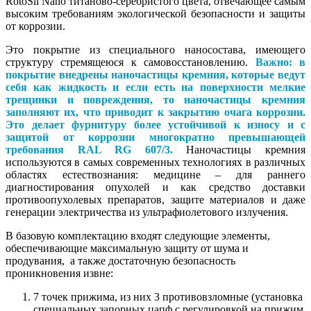
RotoSil Nano титаново-серебристого цвета, отвечающее самым
высоким требованиям экологической безопасности и защиты
от коррозии.
Это покрытие из специального наносостава, имеющего
структуру стремящеюся к самовосстановлению.
Важно: в
покрытие внедрены наночастицы кремния, которые ведут
себя как жидкость и если есть на поверхности мелкие
трещинки и повреждения, то наночастицы кремния
заполняют их, что приводит к закрытию очага коррозии.
Это делает фурнитуру более устойчивой к износу и с
защитой от коррозии многократно превышающей
требования RAL RG 607/3.
Наночастицы кремния
используются в самых современных технологиях в различных
областях естествознания: медицине – для раннего
диагностирования опухолей и как средство доставки
противоопухолевых препаратов, защите материалов и даже
генерации электричества из ультрафиолетового излучения.
В базовую комплектацию входят следующие элементы,
обеспечивающие максимальную защиту от шума и
продувания, а также достаточную безопасность
проникновения извне:
7 точек прижима, из них 3 противовзломные (установка
специальных запорных цапф с регулировкой на прижим