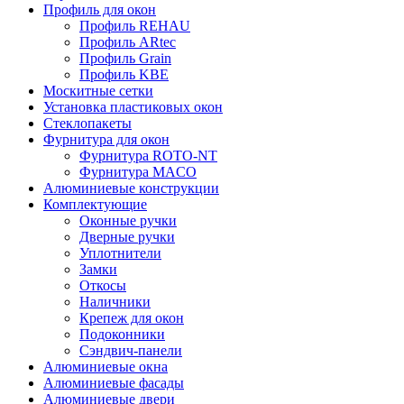
Профиль для окон
Профиль REHAU
Профиль ARtec
Профиль Grain
Профиль KBE
Москитные сетки
Установка пластиковых окон
Стеклопакеты
Фурнитура для окон
Фурнитура ROTO-NT
Фурнитура MACO
Алюминиевые конструкции
Комплектующие
Оконные ручки
Дверные ручки
Уплотнители
Замки
Откосы
Наличники
Крепеж для окон
Подоконники
Сэндвич-панели
Алюминиевые окна
Алюминиевые фасады
Алюминиевые двери