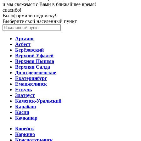
и мы свяжемся с Вами в ближайшее время!
спасибо!
Вы оформили подписку!
Выберите свой населенный пункт
Аргаяш
Асбест
Берёзовский
Верхний Уфалей
Верхняя Пышма
Верхняя Салда
Долгодеревенское
Екатеринбург
Еманжелинск
Еткуль
Златоуст
Каменск-Уральский
Карабаш
Касли
Качканар
Копейск
Коркино
Краснотурьинск