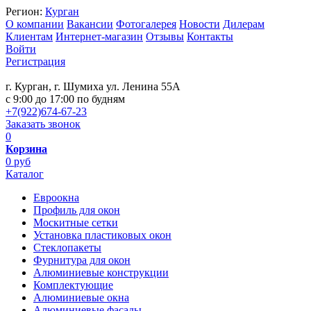
Регион:
Курган
О компании
Вакансии
Фотогалерея
Новости
Дилерам
Клиентам
Интернет-магазин
Отзывы
Контакты
Войти
Регистрация
г. Курган, г. Шумиха ул. Ленина 55А
c 9:00 до 17:00 по будням
+7(922)674-67-23
Заказать звонок
0
Корзина
0 руб
Каталог
Евроокна
Профиль для окон
Москитные сетки
Установка пластиковых окон
Стеклопакеты
Фурнитура для окон
Алюминиевые конструкции
Комплектующие
Алюминиевые окна
Алюминиевые фасады