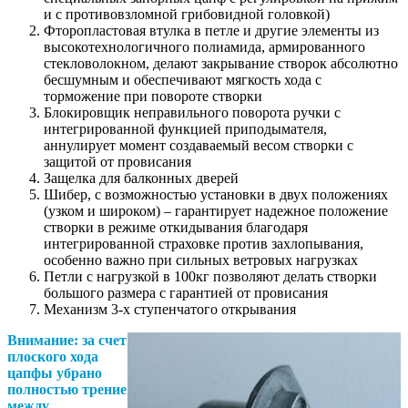
и с противовзломной грибовидной головкой)
Фторопластовая втулка в петле и другие элементы из
высокотехнологичного полиамида, армированного
стекловолокном, делают закрывание створок абсолютно
бесшумным и обеспечивают мягкость хода с
торможение при повороте створки
Блокировщик неправильного поворота ручки с
интегрированной функцией приподымателя,
аннулирует момент создаваемый весом створки с
защитой от провисания
Защелка для балконных дверей
Шибер, с возможностью установки в двух положениях
(узком и широком) – гарантирует надежное положение
створки в режиме откидывания благодаря
интегрированной страховке против захлопывания,
особенно важно при сильных ветровых нагрузках
Петли с нагрузкой в 100кг позволяют делать створки
большого размера с гарантией от провисания
Механизм 3-х ступенчатого открывания
Внимание: за счет
плоского хода
цапфы убрано
полностью трение
между