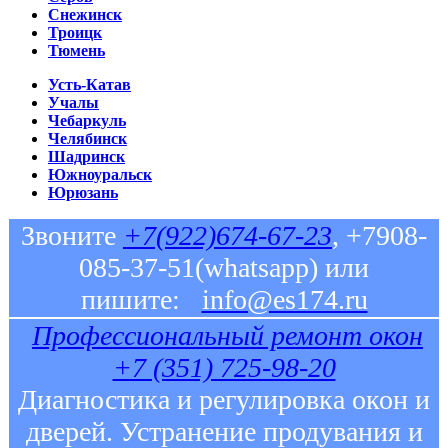
Снежинск
Троицк
Тюмень
Усть-Катав
Учалы
Чебаркуль
Челябинск
Шадринск
Южноуральск
Юрюзань
Звоните
+7(922)674-67-23
, +7908-
085-37-51(whatsapp) или
пишите:
info@es174.ru
Профессиональный ремонт окон
+7 (351) 725-98-20
Диагностика и регулировка окон и
дверей. Устранение продувания и