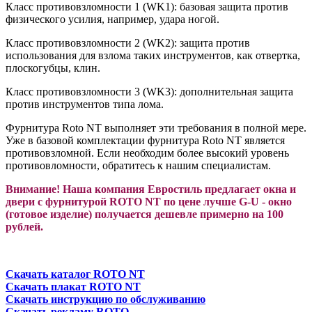
Класс противовзломности 1 (WK1): базовая защита против
физического усилия, например, удара ногой.
Класс противовзломности 2 (WK2): защита против
использования для взлома таких инструментов, как отвертка,
плоскогубцы, клин.
Класс противовзломности 3 (WK3): дополнительная защита
против инструментов типа лома.
Фурнитура Roto NT выполняет эти требования в полной мере.
Уже в базовой комплектации фурнитура Roto NT является
противовзломной. Если необходим более высокий уровень
противовломности, обратитесь к нашим специалистам.
Внимание! Наша компания Евростиль предлагает окна и
двери с фурнитурой ROTO NT по цене лучше G-U - окно
(готовое изделие) получается дешевле примерно на 100
рублей.
Скачать каталог ROTO NT
Скачать плакат ROTO NT
Скачать инструкцию по обслуживанию
Скачать рекламу ROTO